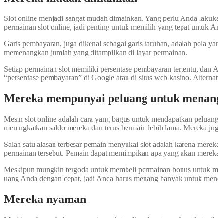
Slot online menjadi sangat mudah dimainkan. Yang perlu Anda lakuk
permainan slot online, jadi penting untuk memilih yang tepat untu
Garis pembayaran, juga dikenal sebagai garis taruhan, adalah pola ya
memenangkan jumlah yang ditampilkan di layar permainan.
Setiap permainan slot memiliki persentase pembayaran tertentu, da
“persentase pembayaran” di Google atau di situs web kasino. Altern
Mereka mempunyai peluang untuk menang
Mesin slot online adalah cara yang bagus untuk mendapatkan peluan
meningkatkan saldo mereka dan terus bermain lebih lama. Mereka juga
Salah satu alasan terbesar pemain menyukai slot adalah karena mer
permainan tersebut. Pemain dapat memimpikan apa yang akan mereka
Meskipun mungkin tergoda untuk membeli permainan bonus untuk men
uang Anda dengan cepat, jadi Anda harus menang banyak untuk men
Mereka nyaman