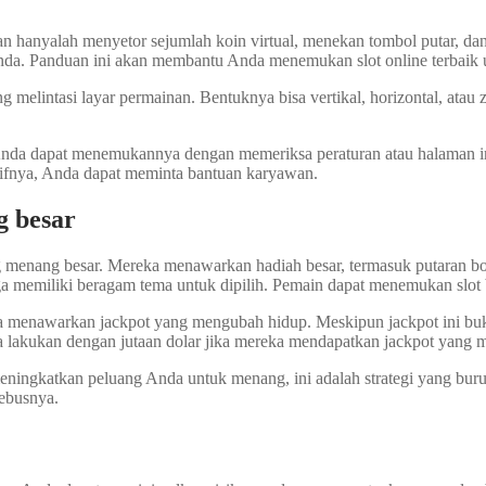
an hanyalah menyetor sejumlah koin virtual, menekan tombol putar, d
k Anda. Panduan ini akan membantu Anda menemukan slot online terbaik
ng melintasi layar permainan. Bentuknya bisa vertikal, horizontal, ata
n Anda dapat menemukannya dengan memeriksa peraturan atau halaman 
atifnya, Anda dapat meminta bantuan karyawan.
 besar
g menang besar. Mereka menawarkan hadiah besar, termasuk putaran bo
 memiliki beragam tema untuk dipilih. Pemain dapat menemukan slot be
eka menawarkan jackpot yang mengubah hidup. Meskipun jackpot ini b
 lakukan dengan jutaan dolar jika mereka mendapatkan jackpot yang 
ingkatkan peluang Anda untuk menang, ini adalah strategi yang buruk
ebusnya.