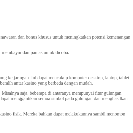
penawaran dan bonus khusus untuk meningkatkan potensi kemenangan
ut membayar dan pantas untuk dicoba.
g ke jaringan. Ini dapat mencakup komputer desktop, laptop, tablet
t beralih antar kasino yang berbeda dengan mudah.
Misalnya saja, beberapa di antaranya mempunyai fitur gulungan
 dapat menggantikan semua simbol pada gulungan dan menghasilkan
 kasino fisik. Mereka bahkan dapat melakukannya sambil menonton