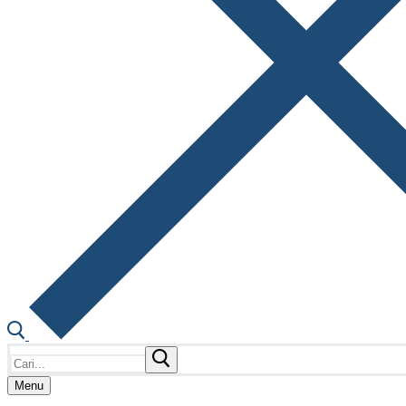
Cari:
Menu