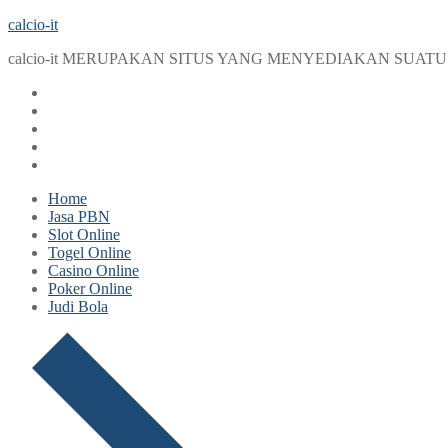
Lompat
Menu
Tutup
calcio-it
ke
calcio-it MERUPAKAN SITUS YANG MENYEDIAKAN SUATU
konten
Home
Jasa PBN
Slot Online
Togel Online
Casino Online
Poker Online
Judi Bola