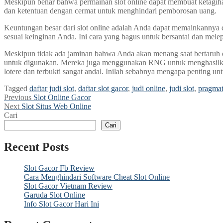
Meskipun benar bahwa permainan slot online dapat membuat ketagih
dan ketentuan dengan cermat untuk menghindari pemborosan uang.
Keuntungan besar dari slot online adalah Anda dapat memainkannya da
sesuai keinginan Anda. Ini cara yang bagus untuk bersantai dan melep
Meskipun tidak ada jaminan bahwa Anda akan menang saat bertaruh de
untuk digunakan. Mereka juga menggunakan RNG untuk menghasilkan h
lotere dan terbukti sangat andal. Inilah sebabnya mengapa penting u
Tagged
daftar judi slot
,
daftar slot gacor
,
judi online
,
judi slot
,
pragmat
Navigasi
Previous
Previous
Slot Online Gacor
Next
post:
Next
Slot Situs Web Online
pos
post:
Cari
Cari
Recent Posts
Slot Gacor Fb Review
Cara Menghindari Software Cheat Slot Online
Slot Gacor Vietnam Review
Garuda Slot Online
Info Slot Gacor Hari Ini