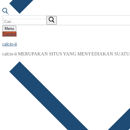
Cari:
Menu
Tombol
calcio-it
calcio-it MERUPAKAN SITUS YANG MENYEDIAKAN SUATU