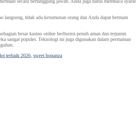
bermain secara bertanggung jawab. Anda juga harus membaca syarat
sino langsung, tidak ada kerumunan orang dan Anda dapat bermain
bagian besar kasino online berlisensi penuh aman dan terjamin
ka sangat populer. Teknologi ini juga digunakan dalam permainan
gguhan.
lot terbaik 2026
,
sweet bonanza