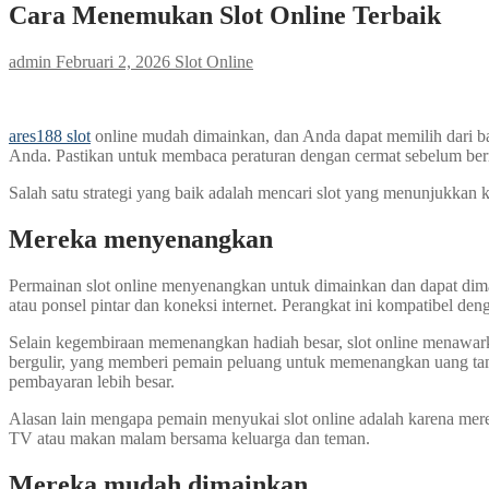
Cara Menemukan Slot Online Terbaik
admin
Februari 2, 2026
Slot Online
ares188 slot
online mudah dimainkan, dan Anda dapat memilih dari 
Anda. Pastikan untuk membaca peraturan dengan cermat sebelum ber
Salah satu strategi yang baik adalah mencari slot yang menunjukkan
Mereka menyenangkan
Permainan slot online menyenangkan untuk dimainkan dan dapat dimai
atau ponsel pintar dan koneksi internet. Perangkat ini kompatibel de
Selain kegembiraan memenangkan hadiah besar, slot online menawark
bergulir, yang memberi pemain peluang untuk memenangkan uang tam
pembayaran lebih besar.
Alasan lain mengapa pemain menyukai slot online adalah karena mer
TV atau makan malam bersama keluarga dan teman.
Mereka mudah dimainkan