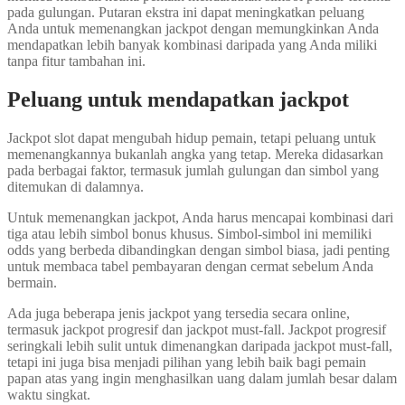
pada gulungan. Putaran ekstra ini dapat meningkatkan peluang
Anda untuk memenangkan jackpot dengan memungkinkan Anda
mendapatkan lebih banyak kombinasi daripada yang Anda miliki
tanpa fitur tambahan ini.
Peluang untuk mendapatkan jackpot
Jackpot slot dapat mengubah hidup pemain, tetapi peluang untuk
memenangkannya bukanlah angka yang tetap. Mereka didasarkan
pada berbagai faktor, termasuk jumlah gulungan dan simbol yang
ditemukan di dalamnya.
Untuk memenangkan jackpot, Anda harus mencapai kombinasi dari
tiga atau lebih simbol bonus khusus. Simbol-simbol ini memiliki
odds yang berbeda dibandingkan dengan simbol biasa, jadi penting
untuk membaca tabel pembayaran dengan cermat sebelum Anda
bermain.
Ada juga beberapa jenis jackpot yang tersedia secara online,
termasuk jackpot progresif dan jackpot must-fall. Jackpot progresif
seringkali lebih sulit untuk dimenangkan daripada jackpot must-fall,
tetapi ini juga bisa menjadi pilihan yang lebih baik bagi pemain
papan atas yang ingin menghasilkan uang dalam jumlah besar dalam
waktu singkat.