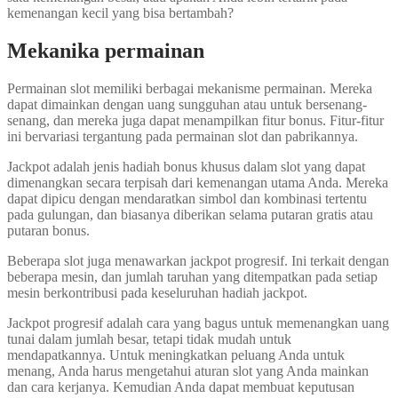
kemenangan kecil yang bisa bertambah?
Mekanika permainan
Permainan slot memiliki berbagai mekanisme permainan. Mereka
dapat dimainkan dengan uang sungguhan atau untuk bersenang-
senang, dan mereka juga dapat menampilkan fitur bonus. Fitur-fitur
ini bervariasi tergantung pada permainan slot dan pabrikannya.
Jackpot adalah jenis hadiah bonus khusus dalam slot yang dapat
dimenangkan secara terpisah dari kemenangan utama Anda. Mereka
dapat dipicu dengan mendaratkan simbol dan kombinasi tertentu
pada gulungan, dan biasanya diberikan selama putaran gratis atau
putaran bonus.
Beberapa slot juga menawarkan jackpot progresif. Ini terkait dengan
beberapa mesin, dan jumlah taruhan yang ditempatkan pada setiap
mesin berkontribusi pada keseluruhan hadiah jackpot.
Jackpot progresif adalah cara yang bagus untuk memenangkan uang
tunai dalam jumlah besar, tetapi tidak mudah untuk
mendapatkannya. Untuk meningkatkan peluang Anda untuk
menang, Anda harus mengetahui aturan slot yang Anda mainkan
dan cara kerjanya. Kemudian Anda dapat membuat keputusan