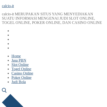
Lompat
Menu
Tutup
calcio-it
ke
calcio-it MERUPAKAN SITUS YANG MENYEDIAKAN
konten
SUATU INFORMASI MENGENAI JUDI SLOT ONLINE,
TOGEL ONLINE, POKER ONLINE, DAN CASINO ONLINE
Home
Jasa PBN
Slot Online
Togel Online
Casino Online
Poker Online
Judi Bola