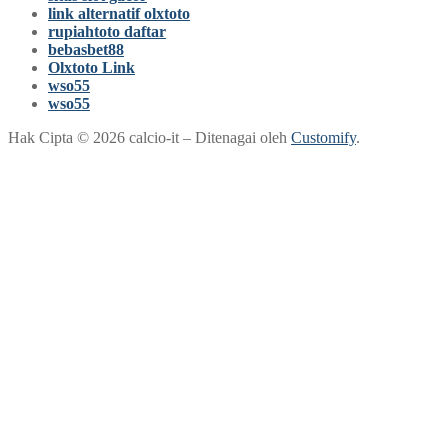
link alternatif olxtoto
rupiahtoto daftar
bebasbet88
Olxtoto Link
wso55
wso55
Hak Cipta © 2026 calcio-it – Ditenagai oleh
Customify
.