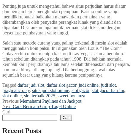
Penting juga untuk mengetahui bahwa situs perjudian harus diatur
dan pemain harus menghindari penipuan. Kasino online yang
memiliki reputasi baik akan menawarkan permainan yang
dikembangkan oleh penyedia perangkat lunak yang diaudit dan
dipantau. Disarankan juga untuk bermain slot di kasino dengan
persentase pembayaran yang tinggi.
Salah satu metode curang yang paling terkenal di mesin slot adalah
menggunakan koin palsu. Ini digunakan oleh Louis “The Coin”
Colavecchio untuk menipu kasino di Las Vegas selama bertahun-
tahun sebelum ditangkap pada tahun 1998. Dia bahkan memulai
kembali karir perjudiannya tak lama setelah dibebaskan dari penjara,
namun akhirnya ditangkap lagi. Dia bertanggung jawab atas
sejumlah besar uang yang hilang karena penipuannya.
Tagged
daftar judi slot
,
daftar slot gacor
,
judi online
,
judi slot
,
pragmatic play
,
situs judi slot online
,
slot gacor
,
slot gacor hari ini
,
slot online
,
slot terbaik 2025
,
sweet bonanza
Navigasi
Previous
Previous
Memahami Paylines dan Jackpot
Next
post:
Next
Cara Bermain Grup Togel Online
pos
post:
Cari
Cari
Recent Posts